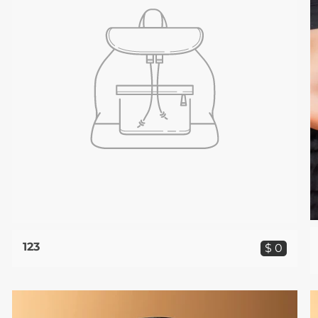
123
$ 0