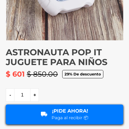
ASTRONAUTA POP IT
JUGUETE PARA NIÑOS
$ 601
$ 850.00
29
% De descuento
Precio
habitual
-
+
¡PIDE AHORA!
Paga al recibir 📦