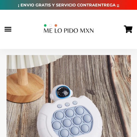
habitual
¡ ENVIO GRATIS Y SERVICIO CONTRAENTREGA ¡¡
Ir
directamente
al
contenido