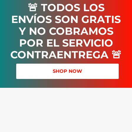
🚨 TODOS LOS
ENVÍOS SON GRATIS
Y NO COBRAMOS
POR EL SERVICIO
CONTRAENTREGA 🚨
SHOP NOW