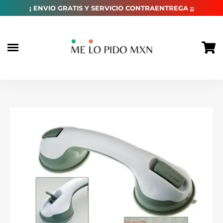
habitual
¡ ENVIO GRATIS Y SERVICIO CONTRAENTREGA ¡¡
Ir
directamente
al
contenido