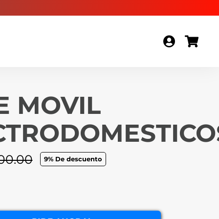
E MOVIL
CTRODOMESTICO
00.00
9
% De descuento