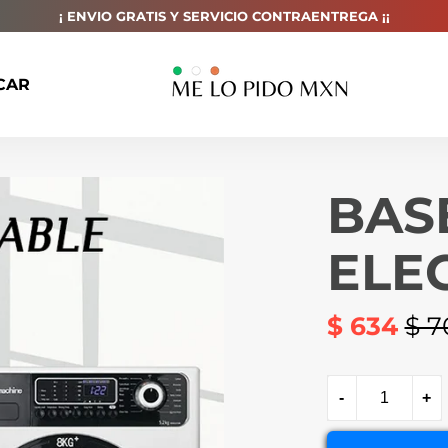
¡ ENVIO GRATIS Y SERVICIO CONTRAENTREGA ¡¡
CAR
BAS
ELE
$ 634
$ 7
Precio
habitual
-
+