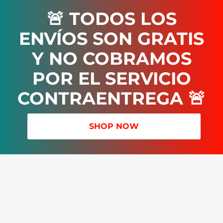
🚨 TODOS LOS
ENVÍOS SON GRATIS
Y NO COBRAMOS
POR EL SERVICIO
CONTRAENTREGA 🚨
SHOP NOW