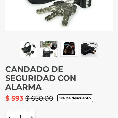
CANDADO DE
SEGURIDAD CON
ALARMA
$ 593
$ 650.00
9
% De descuento
Precio
habitual
-
+