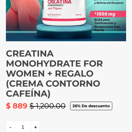
CREATINA
MONOHYDRATE FOR
WOMEN + REGALO
(CREMA CONTORNO
CAFEÍNA)
$ 889
$ 1,200.00
26
% De descuento
Precio
habitual
-
+