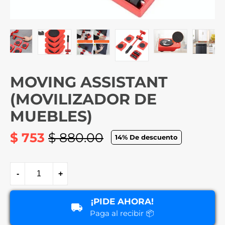
MOVING ASSISTANT
(MOVILIZADOR DE
MUEBLES)
$ 753
$ 880.00
14
% De descuento
Precio
habitual
-
+
¡PIDE AHORA!
Paga al recibir 📦