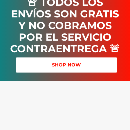
🚨 TODOS LOS
ENVÍOS SON GRATIS
Y NO COBRAMOS
POR EL SERVICIO
CONTRAENTREGA 🚨
SHOP NOW