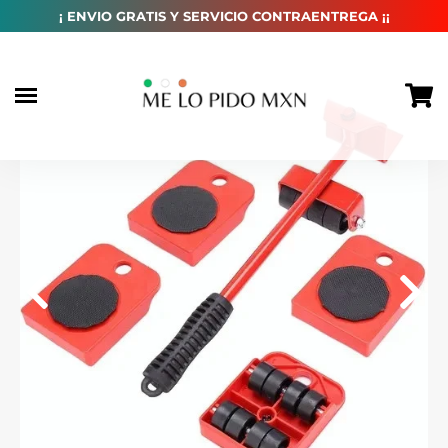
habitual
¡ ENVIO GRATIS Y SERVICIO CONTRAENTREGA ¡¡
Ir
directamente
al
contenido