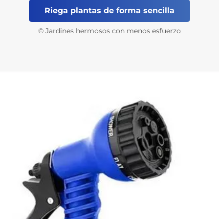
ntas 🚗 Chorro más fuerte para limpieza 🏡 Diferentes opcio
Riega plantas de forma sencilla
© Jardines hermosos con menos esfuerzo