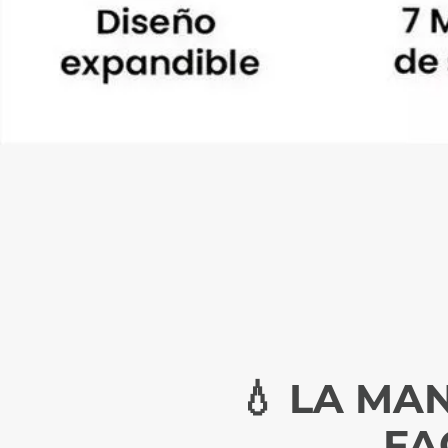
💧 LA MA
FA