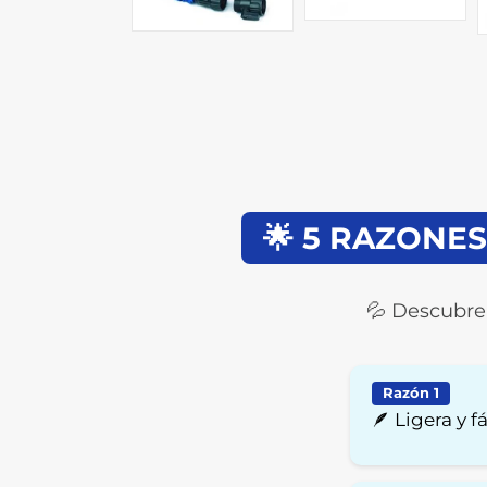
🌟 5 RAZONE
💦 Descubre 
Razón 1
🪶 Ligera y
🚫 Olvídate d