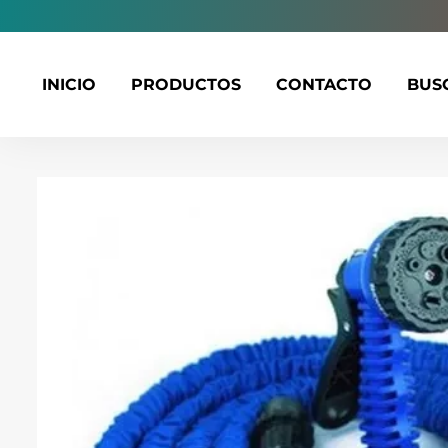
habitual
INICIO
PRODUCTOS
CONTACTO
BUS
Ir
directamente
al
contenido