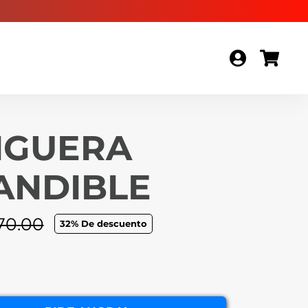
GUERA
ANDIBLE
70.00
32
% De descuento