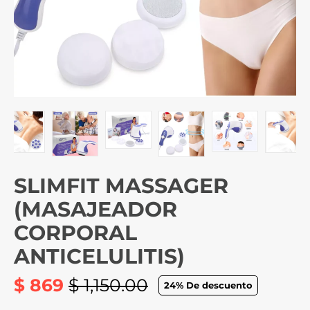
SLIMFIT MASSAGER
(MASAJEADOR
CORPORAL
ANTICELULITIS)
$ 869
$ 1,150.00
24
% De descuento
Precio