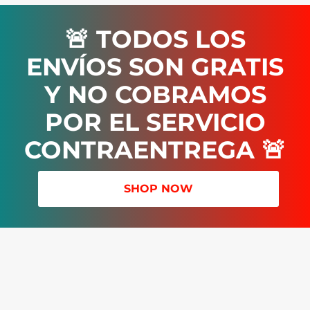
🚨 TODOS LOS
ENVÍOS SON GRATIS
Y NO COBRAMOS
POR EL SERVICIO
CONTRAENTREGA 🚨
SHOP NOW