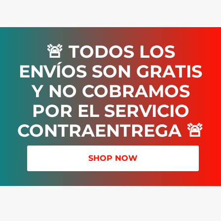
🚨 TODOS LOS
ENVÍOS SON GRATIS
Y NO COBRAMOS
POR EL SERVICIO
CONTRAENTREGA 🚨
SHOP NOW