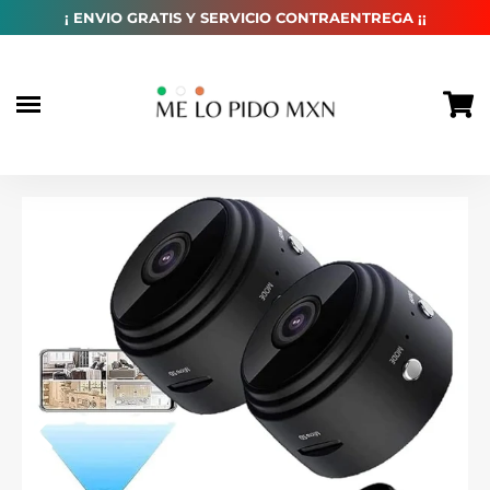
habitual
¡ ENVIO GRATIS Y SERVICIO CONTRAENTREGA ¡¡
Ir
directamente
al
contenido