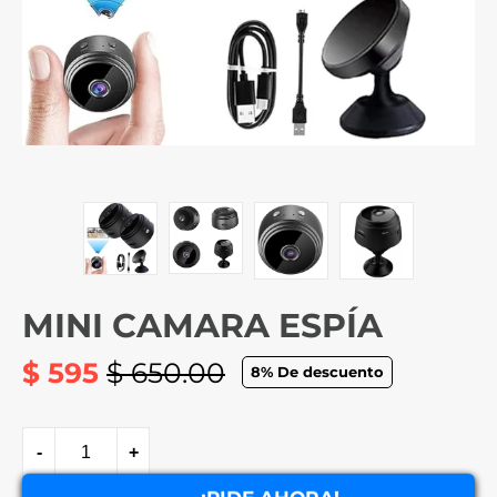
MINI CAMARA ESPÍA
$ 595
$ 650.00
8
% De descuento
Precio
habitual
-
+