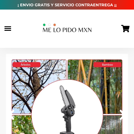
habitual
¡ ENVIO GRATIS Y SERVICIO CONTRAENTREGA ¡¡
Ir
directamente
al
contenido