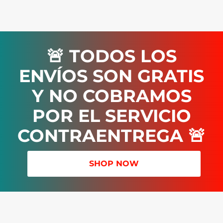
🚨 TODOS LOS
ENVÍOS SON GRATIS
Y NO COBRAMOS
POR EL SERVICIO
CONTRAENTREGA 🚨
SHOP NOW