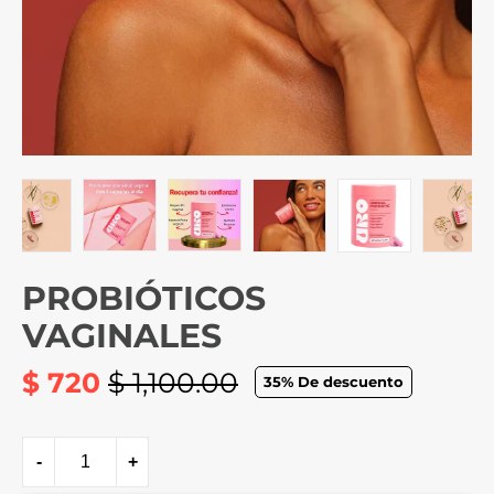
PROBIÓTICOS
VAGINALES
$ 720
$ 1,100.00
35
% De descuento
Precio
habitual
-
+